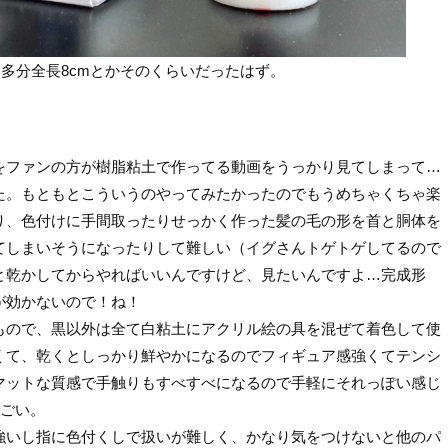
多分全長8cmとかそのくらいだったはず。
をファンの方が樹脂粘土で作ってる動画をうっかり見てしまって…
た。もともとこういうのやってみたかったのでもうめちゃくちゃ楽
り、色付けに手間取ったりせっかく作った髪の毛の形を首と胴体を
てしまいそうになったりして難しい（イグさんトゲトゲしてるので
と乾かしてからやればいいんですけど、見たいんですよ…完成形
が効かないので！ね！
もので、黒以外は全て白粘土にアクリル絵の具を混ぜて着色して使
くて、乾くとしっかり鮮やかになるのでフィギュア感強くてテンシ
マットな質感で手触りもすべすべになるので手軽にそれっぽい感じ
すごい。
強いし指に色付くしで扱いが難しく、かなり気をつけないと他のパ