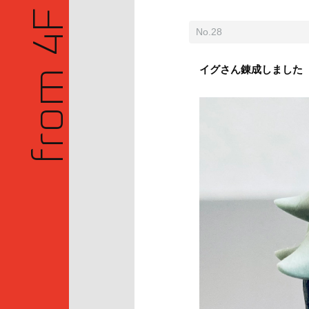
from 4F
No.28
イグさん錬成しました