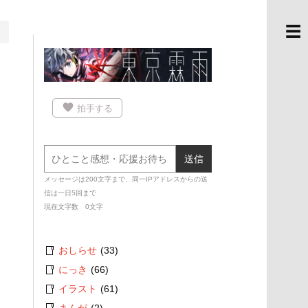
☰
favorite
拍手する
送信
メッセージは
200
文字まで、同一IPアドレスからの送
信は一日
5
回まで
現在文字数
0
文字
おしらせ
(33)
にっき
(66)
イラスト
(61)
まんが
(2)