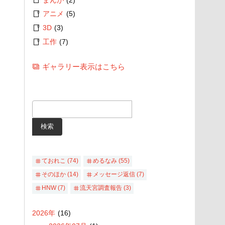
アニメ
(5)
3D
(3)
工作
(7)
ギャラリー表示はこちら
ておれこ
(74)
めるなみ
(55)
そのほか
(14)
メッセージ返信
(7)
HNW
(7)
流天宮調査報告
(3)
2026
年
(16)